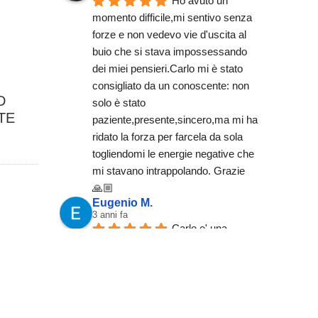
Ho avuto un 
momento difficile,mi sentivo senza 
forze e non vedevo vie d'uscita al 
buio che si stava impossessando 
dei miei pensieri.Carlo mi è stato 
consigliato da un conoscente: non 
D
solo è stato 
TE
paziente,presente,sincero,ma mi ha 
ridato la forza per farcela da sola 
togliendomi le energie negative che 
mi stavano intrappolando. Grazie 
🙏🏼
Eugenio M.
3 anni fa
Carlo e' una 
persona seria unico  nel settore 
cordiale e sa quello che fa 
.Trasmette energie positive  un vero 
professionista
EloGis75