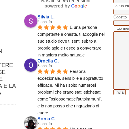
Basato su 46 recensioni
powered by
G
o
o
g
l
e
La tua em
Silvia L.
Oggetto
2 anni fa
È una persona 
Il tuo me
competente e onesta, ti accoglie nel 
suo studio dove ti senti subito a 
proprio agio e riesce a conversare 
N
in maniera molto naturale
Ornella C.
TERE
3 anni fa
SE
Persona 
E
eccezionale, sensibile e soprattutto 
 E LA
efficace. Mi ha risolto numerosi 
A
problemi che erano stati etichettati 
come "psicosomatici/autoimmuni", 
e io non posso che ringraziarlo di 
cuore.
Sonia C.
3 anni fa