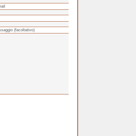
ail
ssaggio (facoltativo)