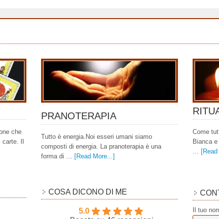
RITU
PRANOTERAPIA
ione che
Come tutt
Tutto è energia.Noi esseri umani siamo
 carte. Il
Bianca e 
composti di energia. La pranoterapia è una
…
[Read 
forma di …
[Read More...]
COSA DICONO DI ME
CON
Il tuo no
5.0